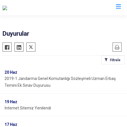
İl Jandarma Komutanlıkları
Duyurular
Filtrele
20
Haz
2019-1 Jandarma Genel Komutanlığı Sözleşmeli Uzman Erbaş
Temini Ek Sınav Duyurusu
19
Haz
İnternet Sitemiz Yenilendi
17
Haz